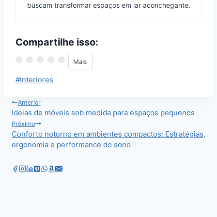
buscam transformar espaços em lar aconchegante.
Compartilhe isso:
Mais
Tags
#
Interiores
do
Post:
Navegação
Anterior
Ideias de móveis sob medida para espaços pequenos
de
Próximo
Conforto noturno em ambientes compactos: Estratégias,
Post
ergonomia e performance do sono