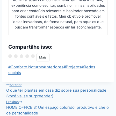
experiência como escritor, combino minhas habilidades
para criar conteúdo relevante e inspirador baseado em
fontes confiáveis e fatos. Meu objetivo é promover
ideias inovadoras, de forma natural, para aqueles que
buscam transformar espaços em lar aconchegante.
Compartilhe isso:
Mais
Tags
#
Conforto Noturno
#
Interiores
#
Projetos
#
Redes
do
sociais
Post:
Navegação
Anterior
O que ter plantas em casa diz sobre sua personalidade
de
(você vai se surpreender)
Post
Próximo
HOME OFFICE 3: Um espaço colorido, produtivo e cheio
de personalidade