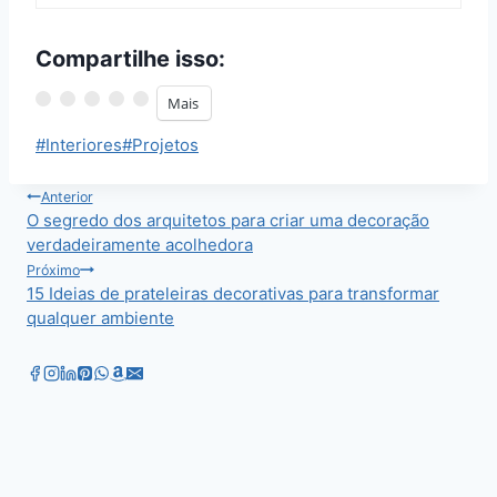
Compartilhe isso:
Mais
Tags
#
Interiores
#
Projetos
do
Post:
Navegação
Anterior
O segredo dos arquitetos para criar uma decoração
de
verdadeiramente acolhedora
Post
Próximo
15 Ideias de prateleiras decorativas para transformar
qualquer ambiente