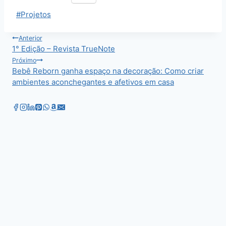
Tags
#
Projetos
do
Post:
Navegação
Anterior
1° Edição – Revista TrueNote
de
Próximo
Bebê Reborn ganha espaço na decoração: Como criar
Post
ambientes aconchegantes e afetivos em casa