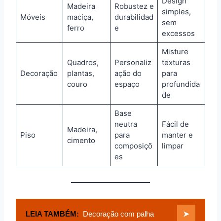
Design
Madeira
Robustez e
simples,
Móveis
maciça,
durabilidad
sem
ferro
e
excessos
Misture
Quadros,
Personaliz
texturas
Decoração
plantas,
ação do
para
couro
espaço
profundida
de
Base
neutra
Fácil de
Madeira,
Piso
para
manter e
cimento
composiçõ
limpar
es
LEIA TAMBÉM:
Decoração com palha
➤