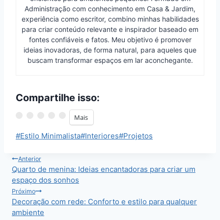
Administração com conhecimento em Casa & Jardim,
experiência como escritor, combino minhas habilidades
para criar conteúdo relevante e inspirador baseado em
fontes confiáveis e fatos. Meu objetivo é promover
ideias inovadoras, de forma natural, para aqueles que
buscam transformar espaços em lar aconchegante.
Compartilhe isso:
Mais
Tags
#
Estilo Minimalista
#
Interiores
#
Projetos
do
Post:
Navegação
Anterior
Quarto de menina: Ideias encantadoras para criar um
de
espaço dos sonhos
Post
Próximo
Decoração com rede: Conforto e estilo para qualquer
ambiente