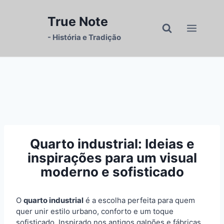
Pular
para
True Note
o
- História e Tradição
Conteúdo
Quarto industrial: Ideias e
inspirações para um visual
moderno e sofisticado
O
quarto industrial
é a escolha perfeita para quem
quer unir estilo urbano, conforto e um toque
sofisticado. Inspirado nos antigos galpões e fábricas,