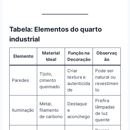
Tabela: Elementos do quarto
industrial
Material
Função na
Observaç
Elemento
Ideal
Decoração
ão
Criar
Pode ser
Tijolo,
textura e
natural ou
Paredes
cimento
autenticida
revestimen
queimado
de
to
Prefira
Metal,
Destaque
lâmpadas
Iluminação
filamento
e
de luz
de carbono
aconchego
quente