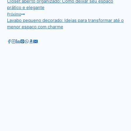
Closet aberto organizado: Como deixar seu espaço
de
prático e elegante
Post
Próximo
Lavabo pequeno decorado: Ideias para transformar até o
menor espaço com charme