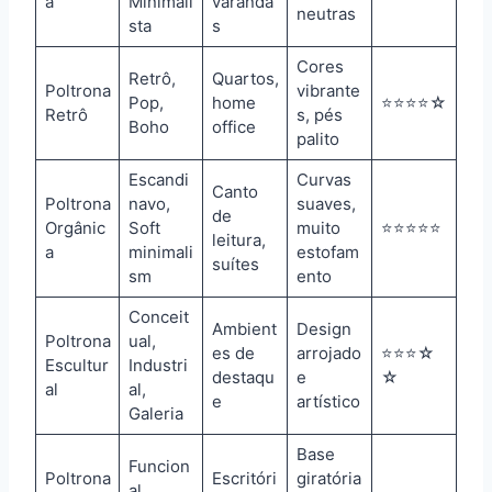
a
Minimali
varanda
neutras
sta
s
Cores
Retrô,
Quartos,
Poltrona
vibrante
Pop,
home
⭐⭐⭐⭐☆
Retrô
s, pés
Boho
office
palito
Escandi
Curvas
Canto
Poltrona
navo,
suaves,
de
Orgânic
Soft
muito
⭐⭐⭐⭐⭐
leitura,
a
minimali
estofam
suítes
sm
ento
Conceit
Ambient
Design
Poltrona
ual,
es de
arrojado
⭐⭐⭐☆
Escultur
Industri
destaqu
e
☆
al
al,
e
artístico
Galeria
Base
Funcion
Poltrona
Escritóri
giratória
al,