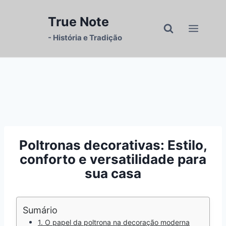
Pular
para
True Note
o
- História e Tradição
Conteúdo
Poltronas decorativas: Estilo,
conforto e versatilidade para
sua casa
Sumário
1. O papel da poltrona na decoração moderna