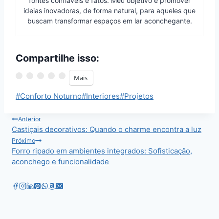
fontes confiáveis e fatos. Meu objetivo é promover
ideias inovadoras, de forma natural, para aqueles que
buscam transformar espaços em lar aconchegante.
Compartilhe isso:
Mais
Tags
#
Conforto Noturno
#
Interiores
#
Projetos
do
Post:
Navegação
Anterior
Castiçais decorativos: Quando o charme encontra a luz
de
Próximo
Forro ripado em ambientes integrados: Sofisticação,
Post
aconchego e funcionalidade