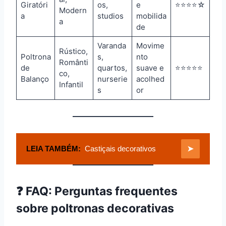
Giratóri
os,
e
⭐⭐⭐⭐☆
Modern
a
studios
mobilida
a
de
Varanda
Movime
Rústico,
Poltrona
s,
nto
Românti
de
quartos,
suave e
⭐⭐⭐⭐⭐
co,
Balanço
nurserie
acolhed
Infantil
s
or
LEIA TAMBÉM:
Castiçais decorativos
➤
❓
FAQ: Perguntas frequentes
sobre poltronas decorativas