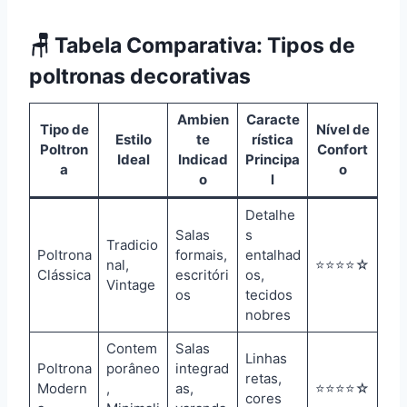
🪑
Tabela Comparativa: Tipos de
poltronas decorativas
Ambien
Caracte
Tipo de
Nível de
Estilo
te
rística
Poltron
Confort
Ideal
Indicad
Principa
a
o
o
l
Detalhe
Salas
s
Tradicio
Poltrona
formais,
entalhad
nal,
⭐⭐⭐⭐☆
Clássica
escritóri
os,
Vintage
os
tecidos
nobres
Contem
Salas
Linhas
Poltrona
porâneo
integrad
retas,
Modern
,
as,
⭐⭐⭐⭐☆
cores