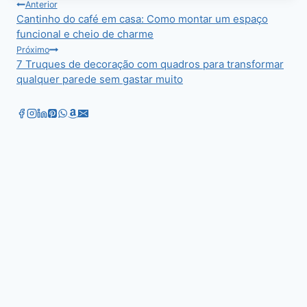
Post:
Navegação
Anterior
Cantinho do café em casa: Como montar um espaço
de
funcional e cheio de charme
Post
Próximo
7 Truques de decoração com quadros para transformar
qualquer parede sem gastar muito