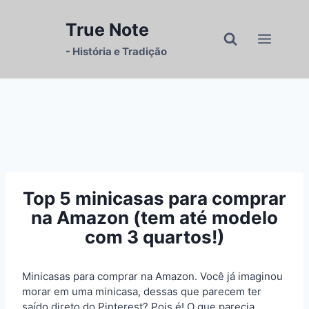
Pular
para
True Note
o
- História e Tradição
Conteúdo
Top 5 minicasas para comprar
na Amazon (tem até modelo
com 3 quartos!)
Minicasas para comprar na Amazon. Você já imaginou
morar em uma minicasa, dessas que parecem ter
saído direto do Pinterest? Pois é! O que parecia