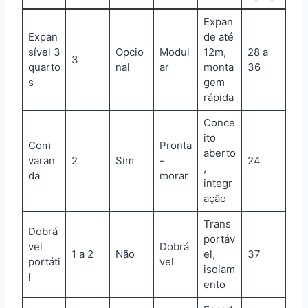
Expan
Expan
de até
sível 3
Opcio
Modul
12m,
28 a
3
quarto
nal
ar
monta
36
s
gem
rápida
Conce
ito
Com
Pronta
aberto
varan
2
Sim
-
24
,
da
morar
integr
ação
Trans
Dobrá
portáv
vel
Dobrá
1 a 2
Não
el,
37
portáti
vel
isolam
l
ento