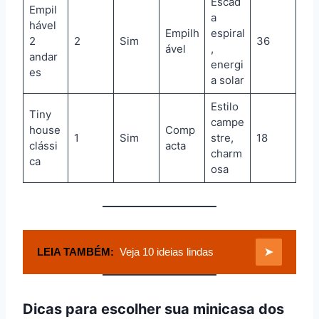
Escad
Empil
a
hável
Empilh
espiral
2
2
Sim
36
ável
,
andar
energi
es
a solar
Estilo
Tiny
campe
house
Comp
1
Sim
stre,
18
clássi
acta
charm
ca
osa
LEIA TAMBÉM:
Veja 10 ideias lindas
➤
Dicas para escolher sua minicasa dos