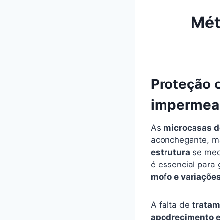
Mét
Proteção 
impermeab
As
microcasas d
aconchegante, m
estrutura
se med
é essencial para
mofo e variações
A falta de
tratam
apodrecimento e