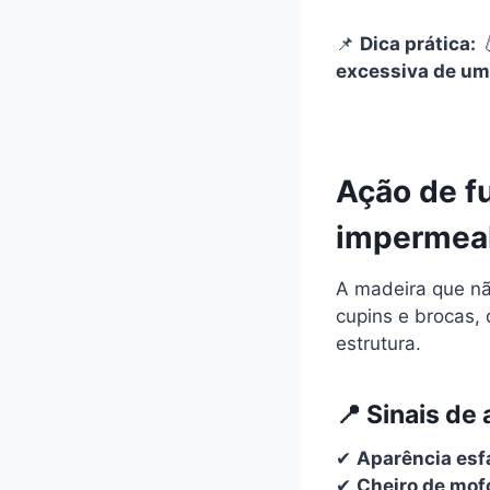
📌
Dica prática:
excessiva de umi
Ação de f
impermeab
A madeira que n
cupins e brocas,
estrutura.
📍
Sinais de 
✔
Aparência esf
✔
Cheiro de mof