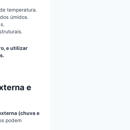
de temperatura.
odos úmidos.
as.
truturais.
, e utilizar
s.
xterna e
externa (chuva e
bos podem