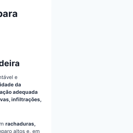
para
deira
tável e
lidade da
zação adequada
vas, infiltrações,
em
rachaduras,
eparo altos e, em