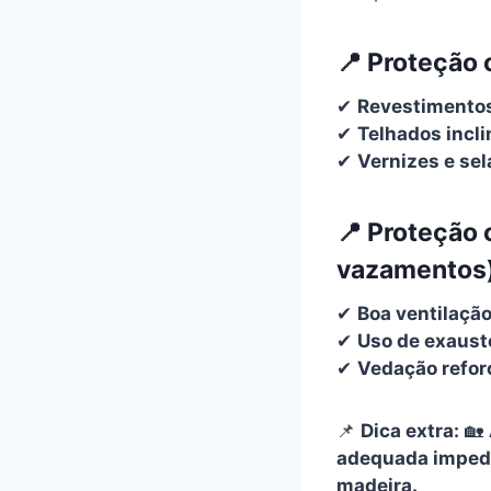
📍
Proteção 
✔
Revestimentos
✔
Telhados incl
✔
Vernizes e sel
📍
Proteção 
vazamentos)
✔
Boa ventilação
✔
Uso de exaust
✔
Vedação refor
📌
Dica extra:
🏡
adequada impede
madeira.