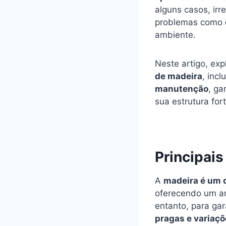
alguns casos, irr
problemas como
ambiente.
Neste artigo, ex
de madeira
, inc
manutenção
, ga
sua estrutura for
Principai
A
madeira é um d
oferecendo um am
entanto, para ga
pragas e variaçõ