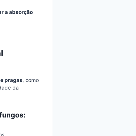
ar a absorção
l
 e pragas
, como
idade da
 fungos:
os.