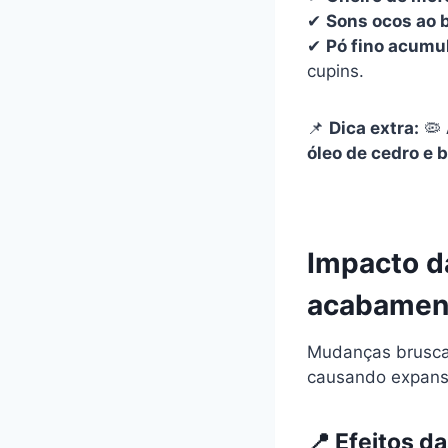
✔
Sons ocos ao 
✔
Pó fino acumu
cupins.
📌
Dica extra:
🦠
óleo de cedro e 
Impacto da
acabamen
Mudanças brusca
causando expans
📍
Efeitos da