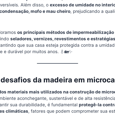
eversíveis. Além disso, o
excesso de umidade no interi
condensação, mofo e mau cheiro
, prejudicando a qua
ploramos
os principais métodos de impermeabilização
luindo
seladores, vernizes, revestimentos e estratégia
rantindo que sua casa esteja protegida contra a umida
te e durável por muitos anos. 💧🏡✨
s desafios da madeira em microc
os materiais mais utilizados na construção de micr
biente aconchegante, sustentável e de alta resistência
rantir sua durabilidade, é fundamental
protegê-la cont
es climáticas
, fatores que podem comprometer sua est