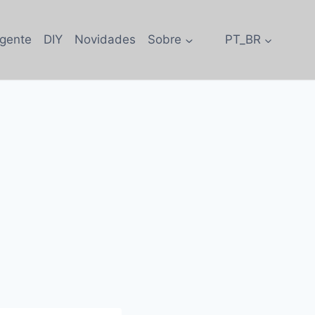
igente
DIY
Novidades
Sobre
PT_BR