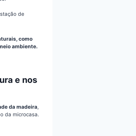
estação de
aturais, como
 meio ambiente.
ura e nos
dade da madeira
,
o da microcasa.