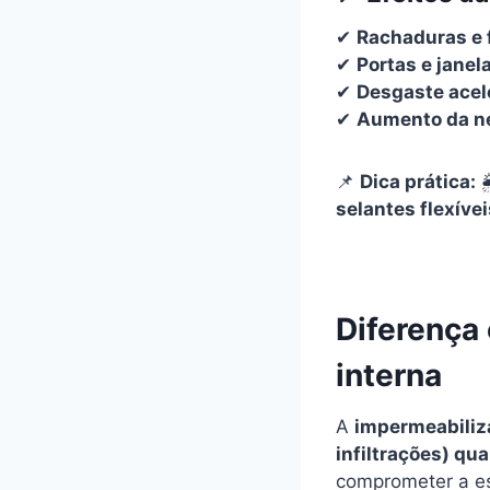
✔
Rachaduras e 
✔
Portas e jane
✔
Desgaste acel
✔
Aumento da n
📌
Dica prática:
selantes flexíve
Diferença
interna
A
impermeabiliza
infiltrações) qu
comprometer a es