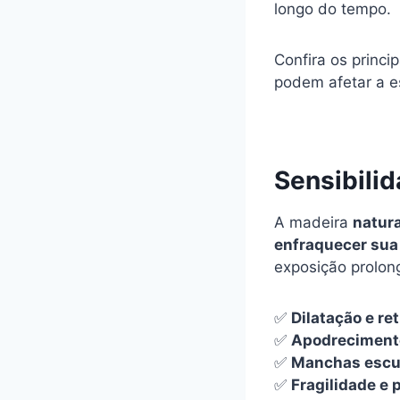
longo do tempo.
Confira os princ
podem afetar a e
Sensibili
A madeira
natur
enfraquecer sua
exposição prolon
✅
Dilatação e re
✅
Apodrecimento
✅
Manchas escur
✅
Fragilidade e