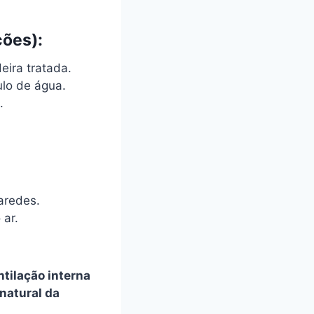
ções):
eira tratada.
lo de água.
.
aredes.
 ar.
tilação interna
natural da