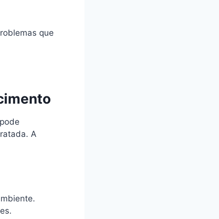
 problemas que
ecimento
 pode
ratada. A
ambiente.
es.