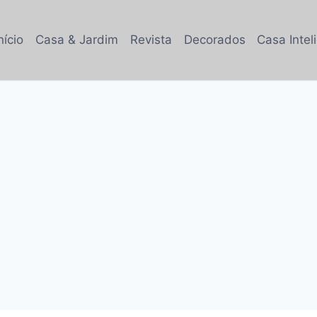
nício
Casa & Jardim
Revista
Decorados
Casa Intel