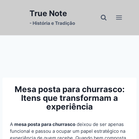
Pular
para
True Note
o
- História e Tradição
Conteúdo
Mesa posta para churrasco:
Itens que transformam a
experiência
A
mesa posta para churrasco
deixou de ser apenas
funcional e passou a ocupar um papel estratégico na
experiência de quem recebe. Quando bem composta,