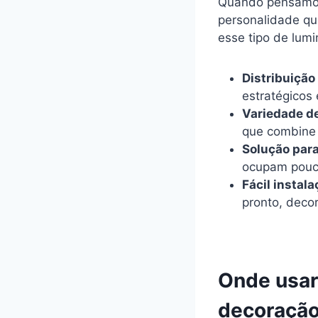
Quando pensamos
personalidade que
esse tipo de lumi
Distribuição
estratégicos
Variedade de
que combine 
Solução par
ocupam pouco
Fácil instala
pronto, deco
Onde usar
decoraçã