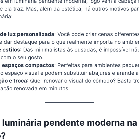
 em luminária pendente moderna, logo vem à cabeça 
 ela traz. Mas, além da estética, há outros motivos pa
nária:
 de luz personalizada
: Você pode criar cenas diferentes
 e dar destaque para o que realmente importa no ambie
 estilos
: Das minimalistas às ousadas, é impossível n
com o seu gosto.
a espaços compactos
: Perfeitas para ambientes peque
 espaço visual e podem substituir abajures e arandela
ção e troca
: Quer renovar o visual do cômodo? Basta tr
ração renovada em minutos.
 luminária pendente moderna na
o?