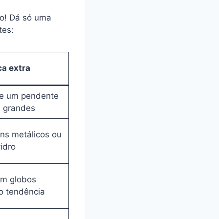
o! Dá só uma
tes:
ca extra
e um pendente
 grandes
ns metálicos ou
idro
m globos
o tendência