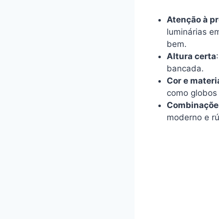
Atenção à p
luminárias e
bem.
Altura certa
bancada.
Cor e materi
como globos d
Combinaçõe
moderno e rú