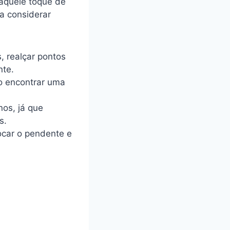
aquele toque de
ra considerar
, realçar pontos
nte.
ão encontrar uma
nos, já que
s.
ocar o pendente e