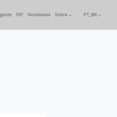
igente
DIY
Novidades
Sobre
PT_BR