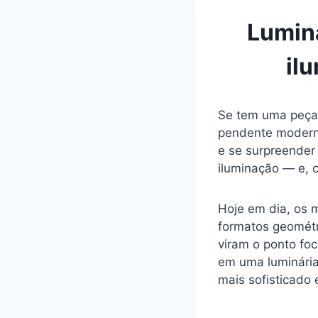
Luminá
il
Se tem uma peça 
pendente moderna
e se surpreender
iluminação — e, 
Hoje em dia, os 
formatos geométri
viram o ponto fo
em uma luminária
mais sofisticado 