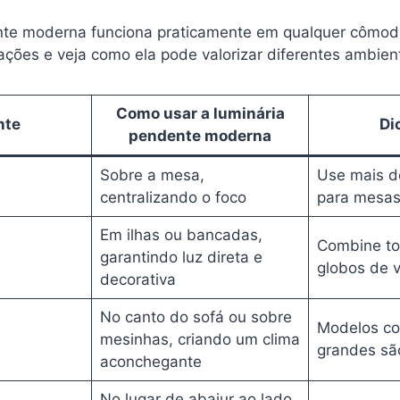
nte moderna funciona praticamente em qualquer cômod
ações e veja como ela pode valorizar diferentes ambien
Como usar a luminária
nte
Di
pendente moderna
Sobre a mesa,
Use mais d
centralizando o foco
para mesas
Em ilhas ou bancadas,
Combine to
garantindo luz direta e
globos de v
decorativa
No canto do sofá ou sobre
Modelos co
mesinhas, criando um clima
grandes sã
aconchegante
No lugar de abajur ao lado