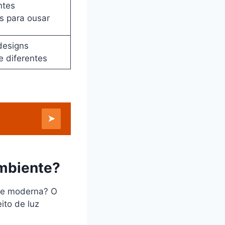
ntes
s para ousar
designs
 diferentes
➤
ambiente?
te moderna? O
ito de luz