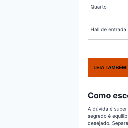
Quarto
Hall de entrada
LEIA TAMBÉM:
Como esco
A dúvida é super
segredo é equilib
desejado. Separei