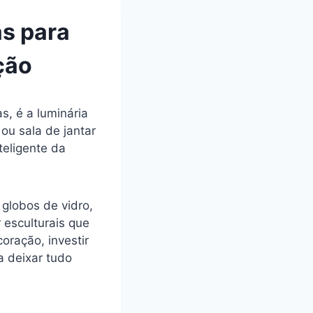
as para
ção
, é a luminária
ou sala de jantar
teligente da
globos de vidro,
 esculturais que
oração, investir
a deixar tudo