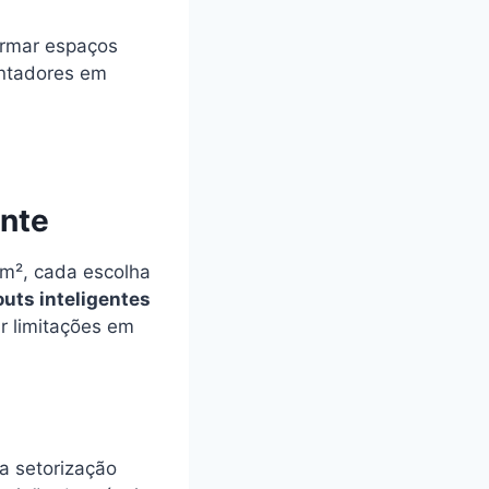
formar espaços
ntadores em
ente
m², cada escolha
outs inteligentes
r limitações em
a setorização