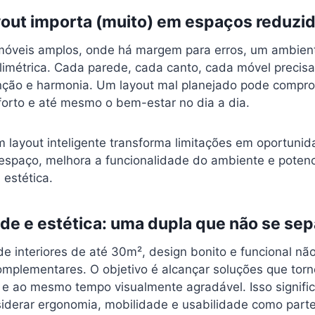
yout importa (muito) em espaços reduzi
imóveis amplos, onde há margem para erros, um ambie
limétrica. Cada parede, cada canto, cada móvel precisa 
ção e harmonia. Um layout mal planejado pode comprom
orto e até mesmo o bem-estar no dia a dia.
m layout inteligente transforma limitações em oportunida
espaço, melhora a funcionalidade do ambiente e potenci
 estética.
de e estética: uma dupla que não se sep
e interiores de até 30m², design bonito e funcional nã
mplementares. O objetivo é alcançar soluções que tor
r e ao mesmo tempo visualmente agradável. Isso signifi
iderar ergonomia, mobilidade e usabilidade como parte