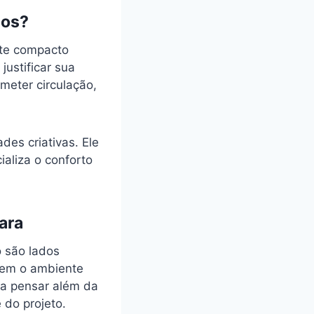
dos?
nte compacto
justificar sua
eter circulação,
des criativas. Ele
aliza o conforto
ara
o são lados
nem o ambiente
ca pensar além da
 do projeto.