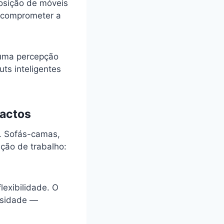
posição de móveis
m comprometer a
 uma percepção
ts inteligentes
pactos
. Sofás-camas,
ção de trabalho:
lexibilidade. O
ssidade —