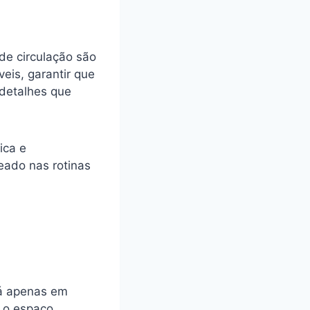
de circulação são
eis, garantir que
 detalhes que
ica e
eado nas rotinas
á apenas em
 o espaço