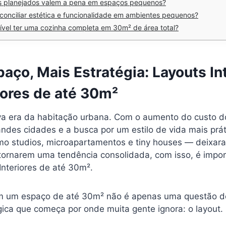
s planejados valem a pena em espaços pequenos?
conciliar estética e funcionalidade em ambientes pequenos?
sível ter uma cozinha completa em 30m² de área total?
aço, Mais Estratégia: Layouts In
iores de até 30m²
a era da habitação urbana. Com o aumento do custo d
ndes cidades e a busca por um estilo de vida mais prát
 studios, microapartamentos e tiny houses — deixar
tornarem uma tendência consolidada, com isso, é import
 Interiores de até 30m².
m um espaço de até 30m² não é apenas uma questão d
gica que começa por onde muita gente ignora: o layout.