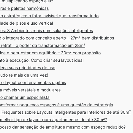
 multiplicando espaço e luz
aras e paletas harmônicas
o estratégica: o fator invisível que transforma tudo
ade de pisos e uso vertical
os: 3 Ambientes reais com soluções inteligentes
dio integrado com conceito aberto – 27m² bem distribuídos
e retrátil: o poder da transformação em 28m²
ice e bem-estar em equilíbrio – 30m² com propósito
to à execução: Como criar seu layout ideal
leça suas prioridades de uso
tudo (e mais de uma vez)
 o layout com ferramentas digitais
ha móveis versáteis e modulares
o chamar um especialista
ansformar pequenos espaços é uma questão de estratégia
 Frequentes sobre Layouts Inteligentes para Interiores de até 30m²
o melhor tipo de layout para apartamentos de até 30m²?
posso dar sensação de amplitude mesmo com espaço reduzido?