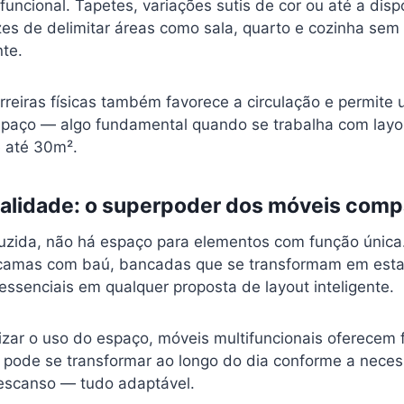
 funcional. Tapetes, variações sutis de cor ou até a dis
zes de delimitar áreas como sala, quarto e cozinha se
nte.
rreiras físicas também favorece a circulação e permite
paço — algo fundamental quando se trabalha com layou
e até 30m².
nalidade: o superpoder dos móveis com
zida, não há espaço para elementos com função única
 camas com baú, bancadas que se transformam em esta
ssenciais em qualquer proposta de layout inteligente.
zar o uso do espaço, móveis multifuncionais oferecem f
pode se transformar ao longo do dia conforme a nece
 descanso — tudo adaptável.