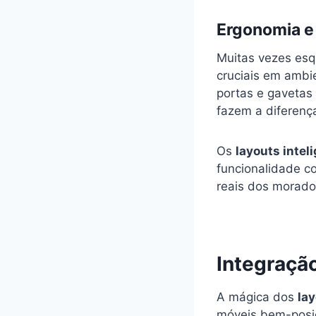
Ergonomia e 
Muitas vezes esq
cruciais em ambi
portas e gavetas
fazem a diferenç
Os
layouts intel
funcionalidade c
reais dos morado
Integração
A mágica dos
lay
móveis bem-posi