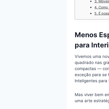
3. Móvei
4. Como 
5. É pos
Menos Esp
para Inter
Vivemos uma nov
quadrado nas gra
compactas — como
exceção para se 
Inteligentes para
Mas viver bem e
uma arte estraté