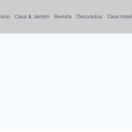
nício
Casa & Jardim
Revista
Decorados
Casa Intel