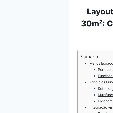
Layout
30m²: C
Sumário
Menos Espaço, 
Por que 
Funciona
Princípios Fun
Setoriza
Multifun
Ergonomi
Integração vis