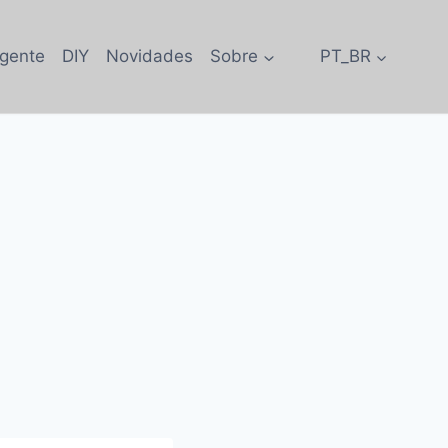
igente
DIY
Novidades
Sobre
PT_BR