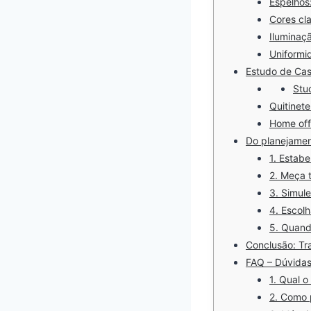
Espelhos:
Cores cl
Iluminaçã
Uniformid
Estudo de Cas
Stu
Quitinet
Home off
Do planejamen
1. Estabe
2. Meça 
3. Simule
4. Escol
5. Quand
Conclusão: Tr
FAQ – Dúvidas
1. Qual 
2. Como 