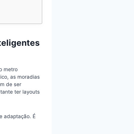
teligentes
o metro
ico, as moradias
am de ser
ante ter layouts
e adaptação. É