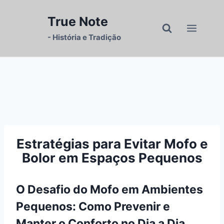
Pular
para
True Note
o
- História e Tradição
Conteúdo
Estratégias para Evitar Mofo e
Bolor em Espaços Pequenos
O Desafio do Mofo em Ambientes
Pequenos: Como Prevenir e
Manter o Conforto no Dia a Dia