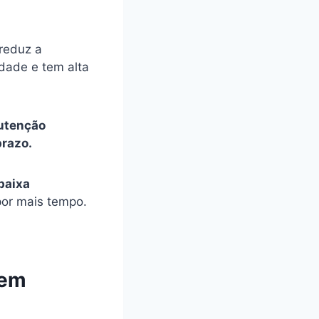
reduz a
dade e tem alta
nutenção
prazo.
 baixa
por mais tempo.
sem