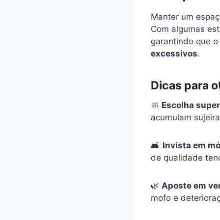
Manter um espa
Com algumas estra
garantindo que 
excessivos
.
Dicas para o
🧼
Escolha superf
acumulam sujeira
🛋
Invista em m
de qualidade te
🌿
Aposte em ve
mofo e deteriora