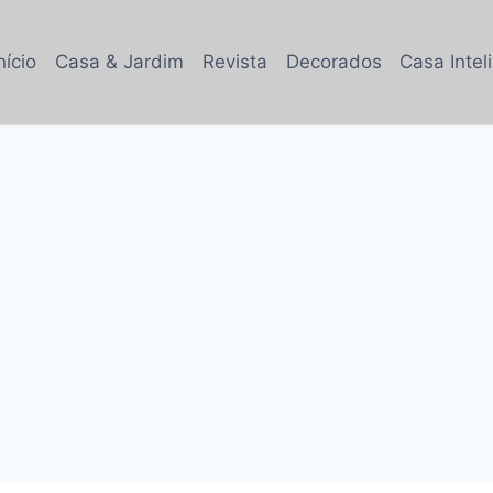
nício
Casa & Jardim
Revista
Decorados
Casa Intel