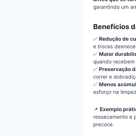
garantindo um am
Benefícios 
✅
Redução de cu
e trocas desnece
✅
Maior durabili
quando recebem 
✅
Preservação d
correr e dobradi
✅
Menos acúmulo
esforço na limpez
📌
Exemplo práti
ressecamento e p
precoce.