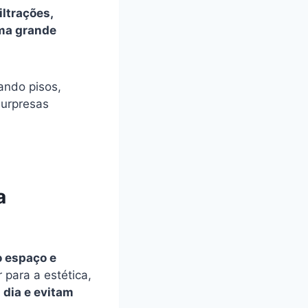
ltrações,
ma grande
cando pisos,
surpresas
a
o espaço e
r para a estética,
 dia e evitam