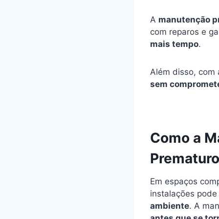
A
manutenção p
com reparos e ga
mais tempo
.
Além disso, com 
sem comprometer
Como a Ma
Prematur
Em espaços com
instalações pode
ambiente
. A ma
antes que se to