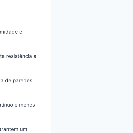
umidade e
ta resistência a
za de paredes
ntínuo e menos
garantem um