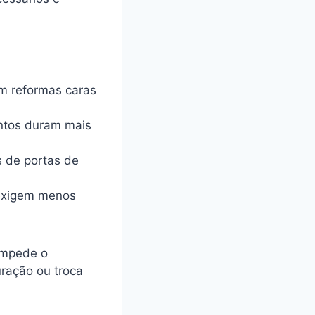
m reformas caras
ntos duram mais
s de portas de
exigem menos
impede o
uração ou troca