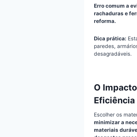
Erro comum a ev
rachaduras e fe
reforma.
Dica prática:
Est
paredes, armários
desagradáveis.
O Impacto
Eficiênci
Escolher os mater
minimizar a nec
materiais duráve