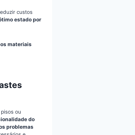
reduzir custos
timo estado por
dos materiais
astes
 pisos ou
ionalidade do
nos problemas
cessários e