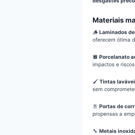
desgastes prec
Materiais ma
🪵
Laminados de 
oferecem ótima d
🔲
Porcelanato a
impactos e riscos
🖌
Tintas laváve
sem comprometer
🚪
Portas de corr
propensas a empe
🔧
Metais inoxid