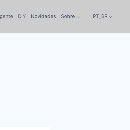
igente
DIY
Novidades
Sobre
PT_BR