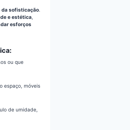
 da sofisticação
.
ade e estética
,
dar esforços
ica:
sos ou que
o espaço, móveis
ulo de umidade,