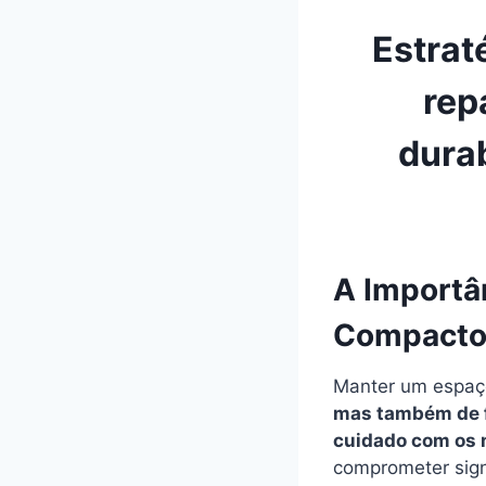
Estrat
rep
durab
A Importâ
Compacto
Manter um espa
mas também de f
cuidado com os 
comprometer sign