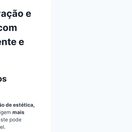
vação e
 com
ente e
os
o de estética,
xigem
mais
aste pode
el.