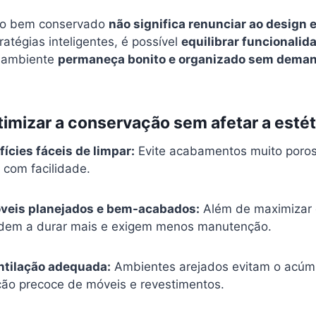
ço bem conservado
não significa renunciar ao design e
tégias inteligentes, é possível
equilibrar funcionalid
o ambiente
permaneça bonito e organizado sem deman
timizar a conservação sem afetar a estét
ícies fáceis de limpar:
Evite acabamentos muito poro
 com facilidade.
óveis planejados e bem-acabados:
Além de maximizar 
ndem a durar mais e exigem menos manutenção.
ntilação adequada:
Ambientes arejados evitam o acúm
ção precoce de móveis e revestimentos.