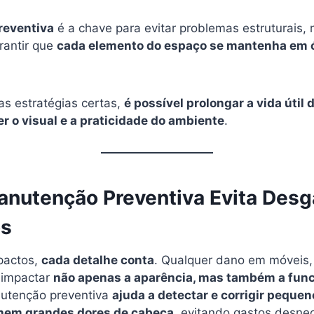
reventiva
é a chave para evitar problemas estruturais, 
rantir que
cada elemento do espaço se mantenha em ó
as estratégias certas,
é possível prolongar a vida útil 
 o visual e a praticidade do ambiente
.
nutenção Preventiva Evita Desg
os
pactos,
cada detalhe conta
. Qualquer dano em móveis,
 impactar
não apenas a aparência, mas também a func
nutenção preventiva
ajuda a detectar e corrigir peque
rnem grandes dores de cabeça
, evitando gastos desne