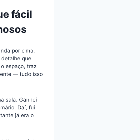
e fácil
mosos
inda por cima,
 detalhe que
 o espaço, traz
iente — tudo isso
na sala. Ganhei
ário. Daí, fui
ante já era o