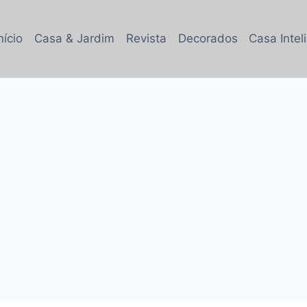
nício
Casa & Jardim
Revista
Decorados
Casa Intel