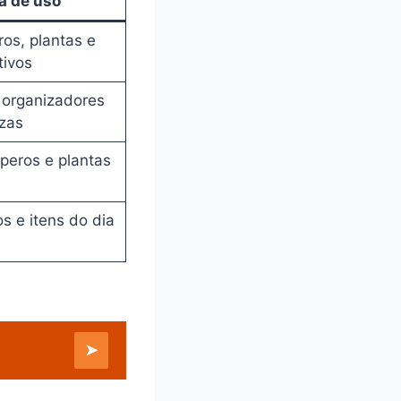
a de uso
ros, plantas e
tivos
 organizadores
zas
peros e plantas
os e itens do dia
➤