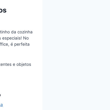
os
tinho da cozinha
 especiais! No
fice, é perfeita
tentes e objetos
o
sa