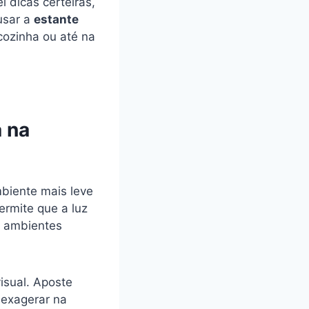
 dicas certeiras,
usar a
estante
 cozinha ou até na
a na
biente mais leve
ermite que a luz
u ambientes
isual. Aposte
 exagerar na