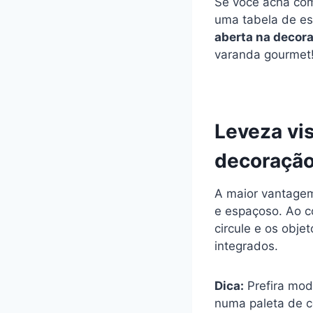
Se você acha comp
uma tabela de est
aberta na decor
varanda gourmet
Leveza vis
decoraçã
A maior vantage
e espaçoso. Ao c
circule e os obj
integrados.
Dica:
Prefira mode
numa paleta de c