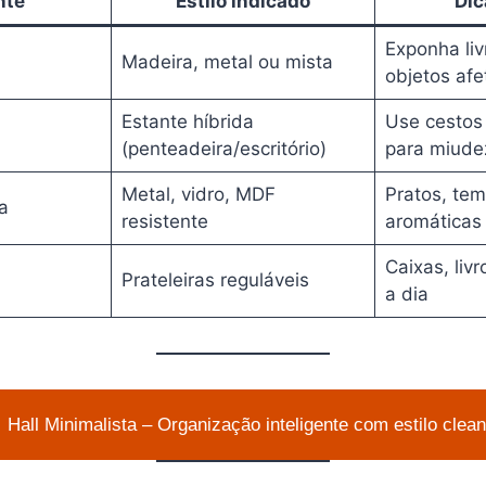
nte
Estilo indicado
Dic
Exponha liv
Madeira, metal ou mista
objetos afe
Estante híbrida
Use cestos
(penteadeira/escritório)
para miude
Metal, vidro, MDF
Pratos, tem
a
resistente
aromáticas
Caixas, livr
Prateleiras reguláveis
a dia
Hall Minimalista – Organização inteligente com estilo clean