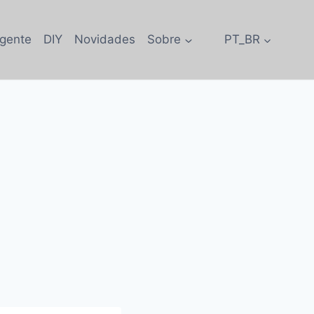
igente
DIY
Novidades
Sobre
PT_BR