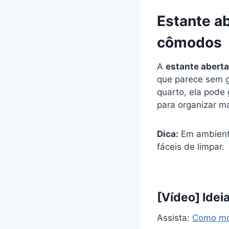
Estante a
cômodos
A
estante abert
que parece sem g
quarto, ela pode 
para organizar ma
Dica:
Em ambiente
fáceis de limpar.
[Vídeo] Idei
Assista:
Como mo