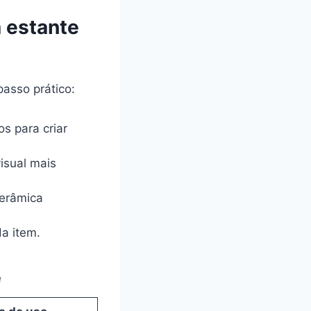
 estante
asso prático:
os para criar
isual mais
cerâmica
da item.
e