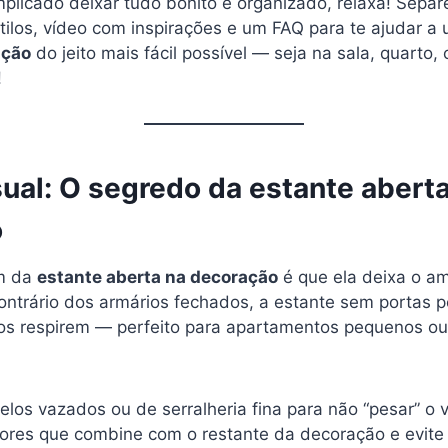
licado deixar tudo bonito e organizado, relaxa! Separei
ilos, vídeo com inspirações e um FAQ para te ajudar a 
ação
do jeito mais fácil possível — seja na sala, quarto,
!
ual: O segredo da estante abert
o
m da
estante aberta na decoração
é que ela deixa o am
ontrário dos armários fechados, a estante sem portas p
etos respirem — perfeito para apartamentos pequenos o
los vazados ou de serralheria fina para não “pesar” o v
ores que combine com o restante da decoração e evite