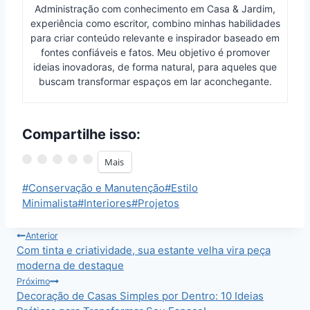
Administração com conhecimento em Casa & Jardim,
experiência como escritor, combino minhas habilidades
para criar conteúdo relevante e inspirador baseado em
fontes confiáveis e fatos. Meu objetivo é promover
ideias inovadoras, de forma natural, para aqueles que
buscam transformar espaços em lar aconchegante.
Compartilhe isso:
Mais
Tags
#
Conservação e Manutenção
#
Estilo
do
Minimalista
#
Interiores
#
Projetos
Post:
Navegação
Anterior
Com tinta e criatividade, sua estante velha vira peça
de
moderna de destaque
Post
Próximo
Decoração de Casas Simples por Dentro: 10 Ideias