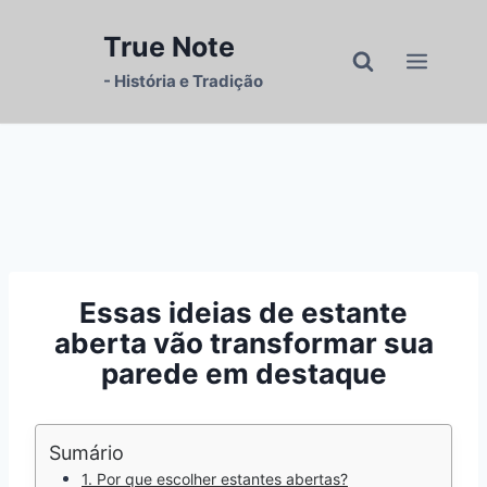
Pular
para
True Note
o
- História e Tradição
Conteúdo
Essas ideias de estante
aberta vão transformar sua
parede em destaque
Sumário
1. Por que escolher estantes abertas?