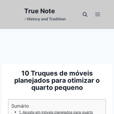
Skip
to
True Note
content
- History and Tradition
10 Truques de móveis
planejados para otimizar o
quarto pequeno
Sumário
1. Aposte em móveis planejados para quarto