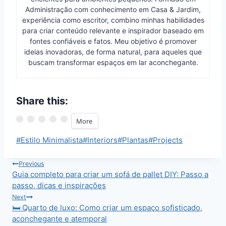
Administração com conhecimento em Casa & Jardim,
experiência como escritor, combino minhas habilidades
para criar conteúdo relevante e inspirador baseado em
fontes confiáveis e fatos. Meu objetivo é promover
ideias inovadoras, de forma natural, para aqueles que
buscam transformar espaços em lar aconchegante.
Share this:
More
Post
#
Estilo Minimalista
#
Interiors
#
Plantas
#
Projects
Tags:
Post
Previous
Guia completo para criar um sofá de pallet DIY: Passo a
navigation
passo, dicas e inspirações
Next
🛏️ Quarto de luxo: Como criar um espaço sofisticado,
aconchegante e atemporal