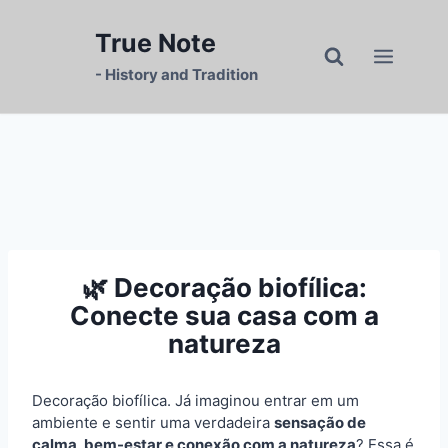
Skip
to
True Note
content
- History and Tradition
🌿 Decoração biofílica:
Conecte sua casa com a
natureza
Decoração biofílica. Já imaginou entrar em um
ambiente e sentir uma verdadeira
sensação de
calma, bem-estar e conexão com a natureza
? Essa é