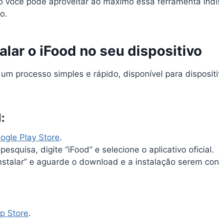
o você pode aproveitar ao máximo essa ferramenta ind
o.
lar o iFood no seu dispositivo
é um processo simples e rápido, disponível para disposit
:
ogle Play Store
.
esquisa, digite “iFood” e selecione o aplicativo oficial.
stalar” e aguarde o download e a instalação serem con
p Store
.