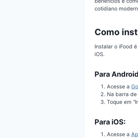
benefícios e com
cotidiano modern
Como insta
Instalar o iFood 
iOS.
Para Android
Acesse a
Go
Na barra de p
Toque em “In
Para iOS:
Acesse a
Ap