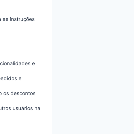
a as instruções
cionalidades e
pedidos e
o os descontos
utros usuários na