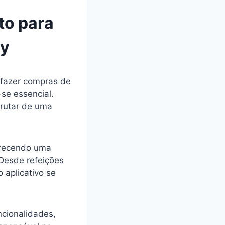
to para
ry
 fazer compras de
-se essencial.
frutar de uma
ferecendo uma
Desde refeições
 aplicativo se
ncionalidades,