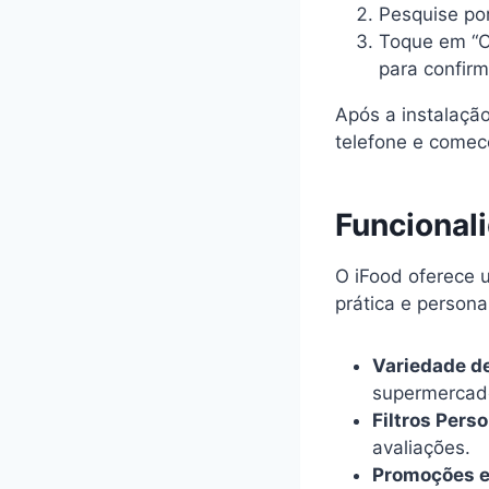
Pesquise por 
Toque em “Ob
para confirm
Após a instalação
telefone e comece
Funcional
O iFood oferece 
prática e persona
Variedade d
supermercado
Filtros Pers
avaliações.
Promoções e