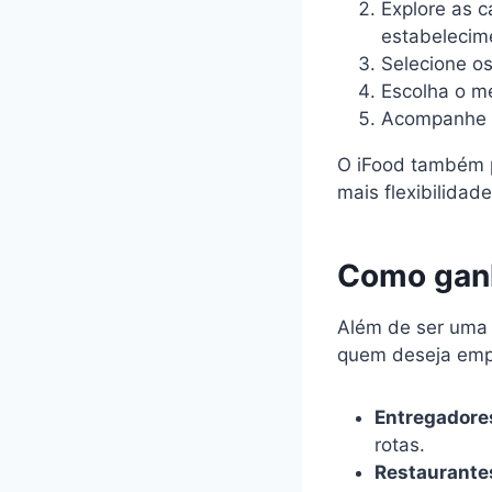
Explore as c
estabelecime
Selecione os
Escolha o m
Acompanhe o
O iFood também p
mais flexibilidad
Como ganh
Além de ser uma 
quem deseja emp
Entregadore
rotas.
Restaurantes