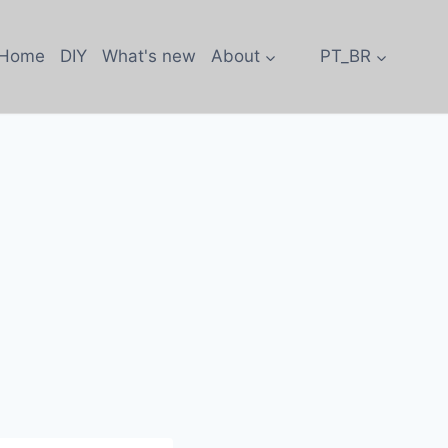
 Home
DIY
What's new
About
PT_BR