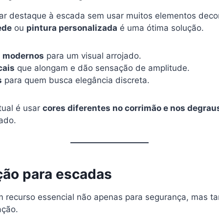
ar destaque à escada sem usar muitos elementos decor
ede
ou
pintura personalizada
é uma ótima solução.
s modernos
para um visual arrojado.
cais
que alongam e dão sensação de amplitude.
s
para quem busca elegância discreta.
ual é usar
cores diferentes no corrimão e nos degrau
cado.
ação para escadas
m recurso essencial não apenas para segurança, mas 
ação.