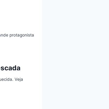
ande protagonista
escada
ecida. Veja