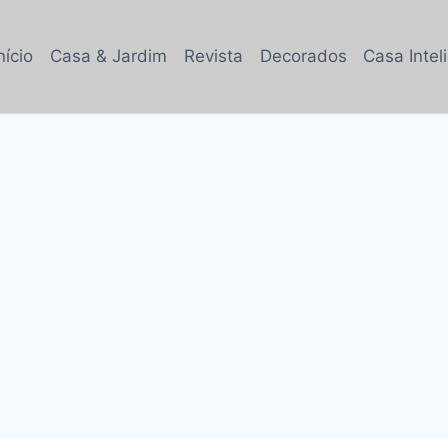
nício
Casa & Jardim
Revista
Decorados
Casa Intel