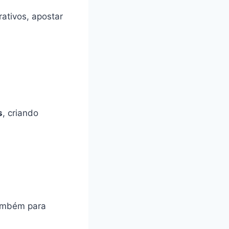
ativos, apostar
s
, criando
também para