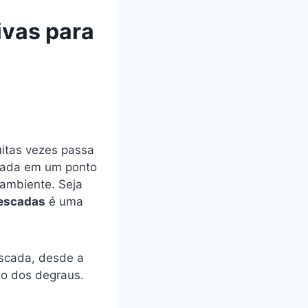
ivas para
uitas vezes passa
rmada em um ponto
 ambiente. Seja
 escadas
é uma
escada, desde a
xo dos degraus.