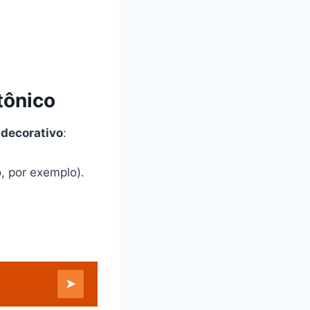
tônico
decorativo
:
 por exemplo).
➤