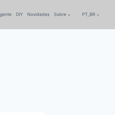
igente
DIY
Novidades
Sobre
PT_BR