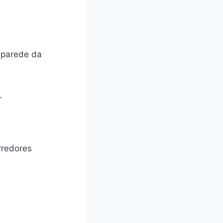
 parede da
.
rredores