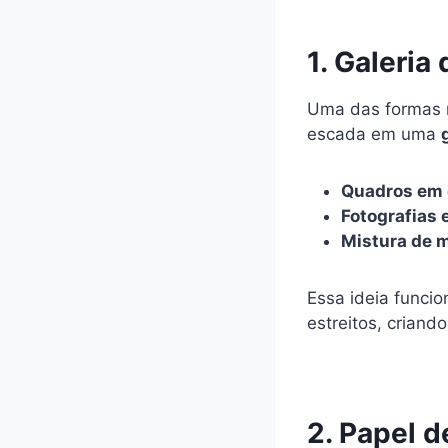
1. Galeria
Uma das formas m
escada em uma
Quadros em 
Fotografias 
Mistura de 
Essa ideia funci
estreitos, criand
2. Papel d