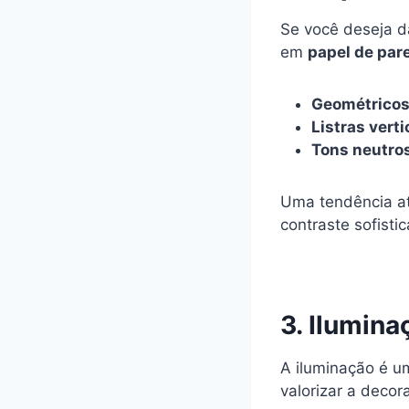
Se você deseja d
em
papel de par
Geométrico
Listras verti
Tons neutro
Uma tendência at
contraste sofisti
3. Ilumin
A iluminação é u
valorizar a decor