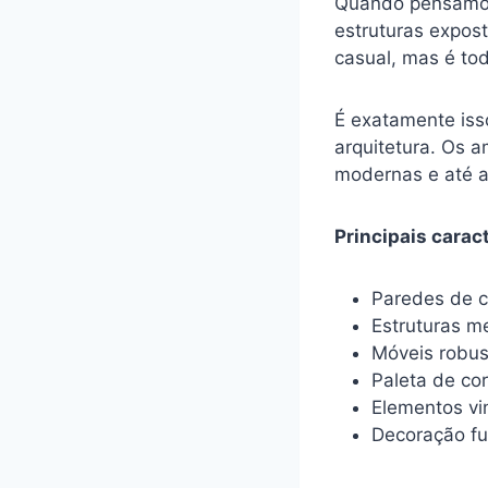
Quando pensamos 
estruturas expos
casual, mas é to
É exatamente iss
arquitetura. Os 
modernas e até 
Principais caract
Paredes de c
Estruturas me
Móveis robus
Paleta de co
Elementos vi
Decoração fu