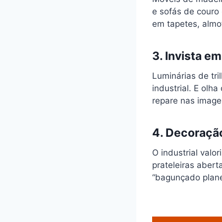
e sofás de couro 
em tapetes, almo
3. Invista e
Luminárias de tri
industrial. E olh
repare nas image
4. Decoração
O industrial valo
prateleiras abert
“bagunçado plane