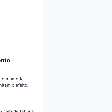
ento
o tem parede
itam o efeito.
m cara de fábrica