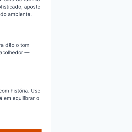
fisticado, aposte
 do ambiente.
tra dão o tom
s acolhedor —
com história. Use
á em equilibrar o