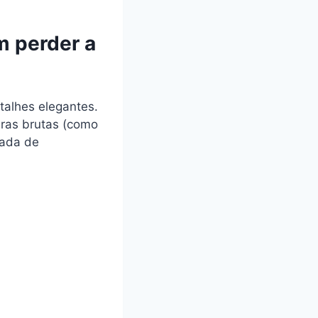
m perder a
talhes elegantes.
uras brutas (como
tada de