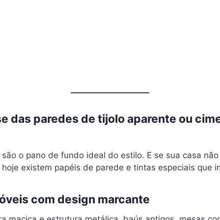
se das paredes de tijolo aparente ou cim
 são o pano de fundo ideal do estilo. E se sua casa nã
hoje existem papéis de parede e tintas especiais que im
móveis com design marcante
a maciça e estrutura metálica, baús antigos, mesas co