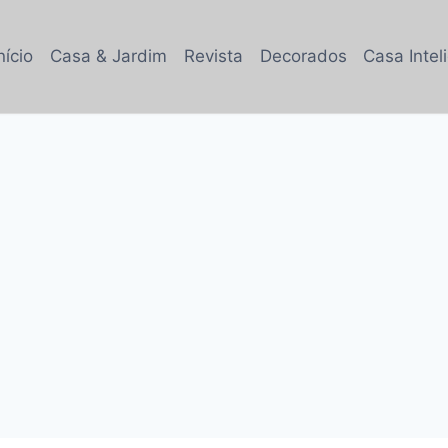
nício
Casa & Jardim
Revista
Decorados
Casa Intel