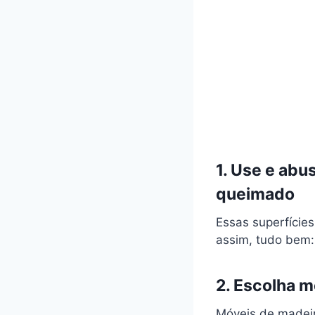
1. Use e abu
queimado
Essas superfícies
assim, tudo bem: 
2. Escolha 
Móveis de madeir