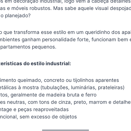
em decoração industrial, logo vêm à cabeça detalhes
tas e móveis robustos. Mas sabe aquele visual despoja
do planejado?
o que transforma esse estilo em um queridinho dos apa
ambientes ganham personalidade forte, funcionam bem e
apartamentos pequenos.
erísticas do estilo industrial:
imento queimado, concreto ou tijolinhos aparentes
tálicas à mostra (tubulações, luminárias, prateleiras)
tos, geralmente de madeira bruta e ferro
res neutras, com tons de cinza, preto, marrom e detalh
ntage e peças reaproveitadas
ncional, sem excesso de objetos