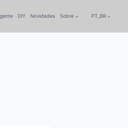
igente
DIY
Novidades
Sobre
PT_BR