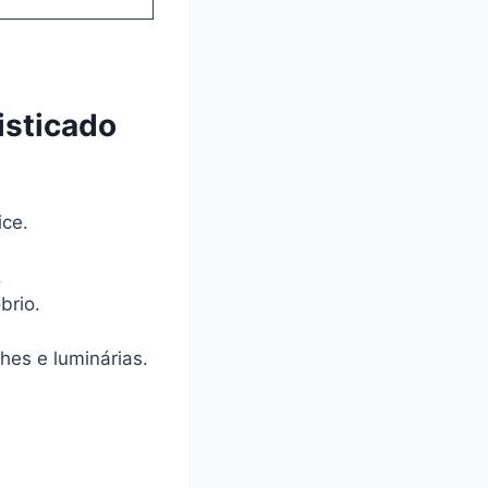
isticado
ce.
.
brio.
es e luminárias.