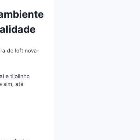
 ambiente
nalidade
a de loft nova-
 e tijolinho
e sim, até