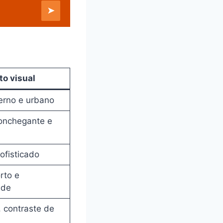
➤
to visual
erno e urbano
conchegante e
sofisticado
rto e
ade
 contraste de