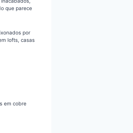
 inacabados,
do que parece
ixonados por
m lofts, casas
es em cobre