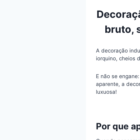
Decoraçã
bruto, 
A decoração indu
iorquino, cheios 
E não se engane: 
aparente, a decor
luxuosa!
Por que ap