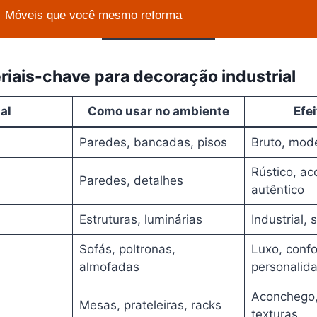
Móveis que você mesmo reforma
riais-chave para decoração industrial
al
Como usar no ambiente
Efei
Paredes, bancadas, pisos
Bruto, mod
Rústico, a
Paredes, detalhes
autêntico
Estruturas, luminárias
Industrial, 
Sofás, poltronas,
Luxo, confo
almofadas
personalid
Aconchego,
Mesas, prateleiras, racks
texturas