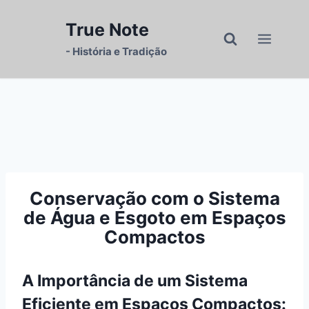
Pular
para
True Note
o
- História e Tradição
Conteúdo
Conservação com o Sistema
de Água e Esgoto em Espaços
Compactos
A Importância de um Sistema
Eficiente em Espaços Compactos: