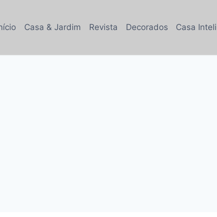
nício
Casa & Jardim
Revista
Decorados
Casa Intel