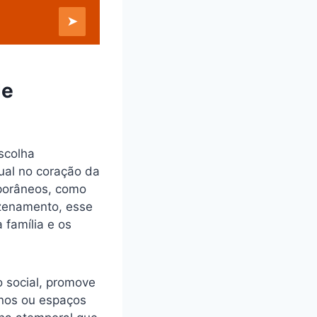
➤
de
scolha
sual no coração da
porâneos, como
azenamento, esse
 família e os
ão social, promove
enos ou espaços