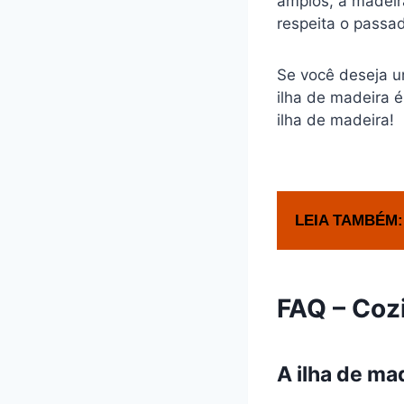
amplos, a madeir
respeita o passa
Se você deseja u
ilha de madeira 
ilha de madeira!
LEIA TAMBÉM:
FAQ – Coz
A ilha de m