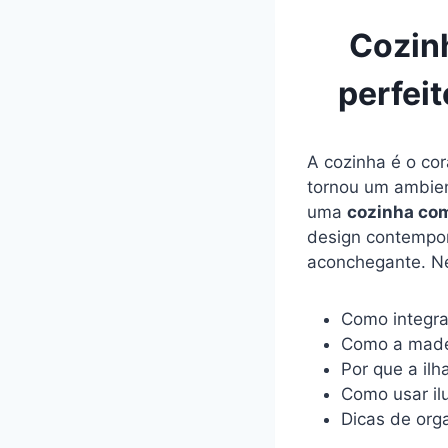
Cozinh
perfei
A cozinha é o co
tornou um ambien
uma
cozinha com
design contempor
aconchegante. Nes
Como integra
Como a madei
Por que a ilh
Como usar il
Dicas de orga