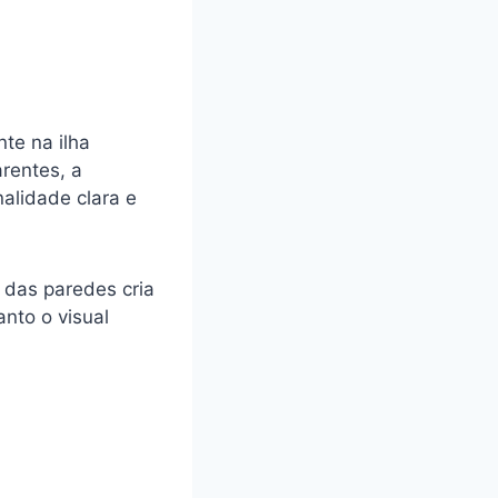
te na ilha
arentes, a
nalidade clara e
 das paredes cria
nto o visual