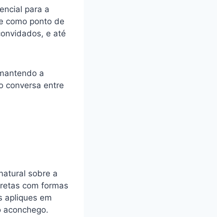
encial para a
rve como ponto de
convidados, e até
 mantendo a
o conversa entre
atural sobre a
s retas com formas
s apliques em
o aconchego.