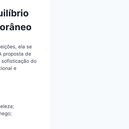
ilíbrio
porâneo
eições, ela se
A proposta de
 sofisticação do
ional e
beleza;
hego;