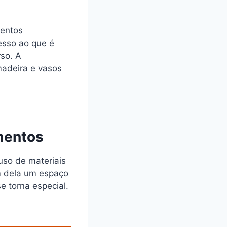
mentos
cesso ao que é
so. A
madeira e vasos
mentos
uso de materiais
em dela um espaço
e torna especial.