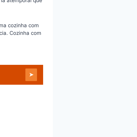
lha atemporal que
 uma cozinha com
cia. Cozinha com
➤