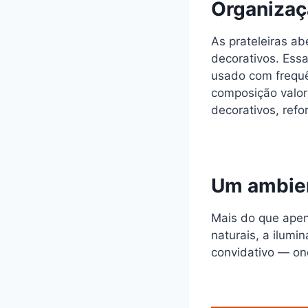
Organizaç
As prateleiras ab
decorativos. Essa
usado com frequê
composição valor
decorativos, refo
Um ambien
Mais do que apena
naturais, a ilum
convidativo — ond