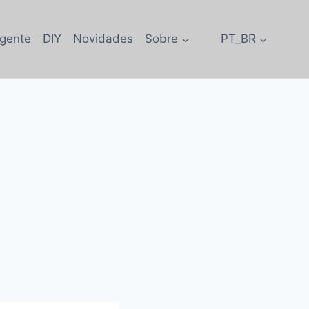
igente
DIY
Novidades
Sobre
PT_BR