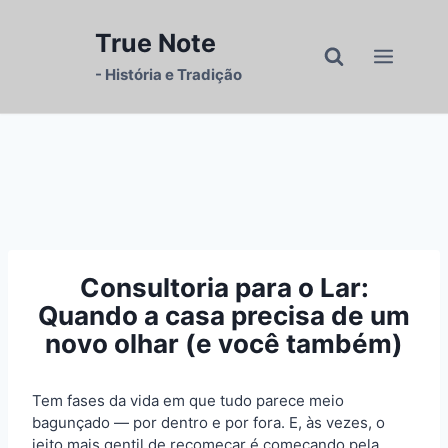
Pular
para
True Note
o
- História e Tradição
Conteúdo
Consultoria para o Lar:
Quando a casa precisa de um
novo olhar (e você também)
Tem fases da vida em que tudo parece meio
bagunçado — por dentro e por fora. E, às vezes, o
jeito mais gentil de recomeçar é começando pela