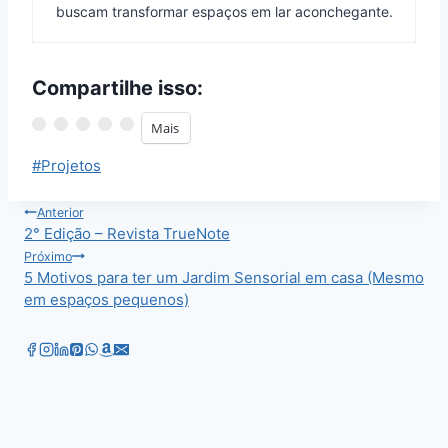
buscam transformar espaços em lar aconchegante.
Compartilhe isso:
Mais
Tags
#
Projetos
do
Post:
Navegação
Anterior
2° Edição – Revista TrueNote
de
Próximo
5 Motivos para ter um Jardim Sensorial em casa (Mesmo
Post
em espaços pequenos)