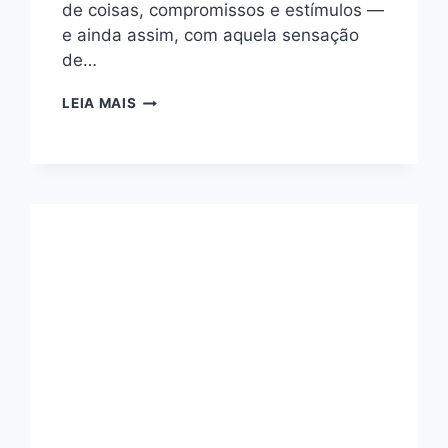
de coisas, compromissos e estímulos —
e ainda assim, com aquela sensação
de…
ESTILO
LEIA MAIS
DE
VIDA
MINIMALISTA:
COMO
VIVER
COM
MENOS
TRAZ
MAIS
LEVEZA
E
SENTIDO