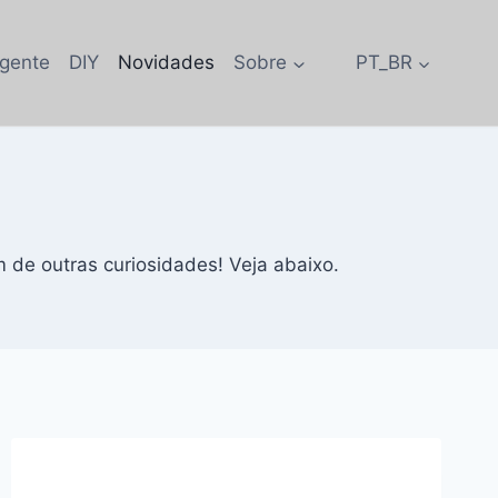
igente
DIY
Novidades
Sobre
PT_BR
m de outras curiosidades! Veja abaixo.