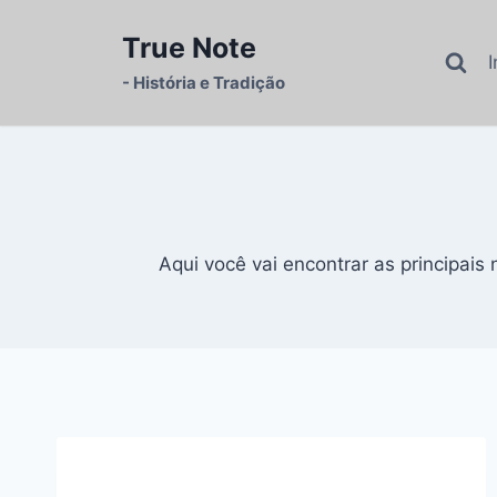
Pular
para
True Note
I
o
- História e Tradição
Conteúdo
Aqui você vai encontrar as principais