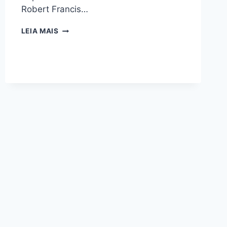
Robert Francis…
ROBERT
LEIA MAIS
FRANCIS
PREVOST
É
ELEITO
PAPA
E
ADOTA
O
NOME
DE
LEÃO
XIV