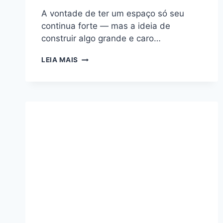
A vontade de ter um espaço só seu
continua forte — mas a ideia de
construir algo grande e caro…
CONSTRUÇÃO
LEIA MAIS
DE
CASAS
PEQUENAS:
COMO
PLANEJAR
UM
LAR
ACONCHEGANTE,
FUNCIONAL
E
ECONÔMICO