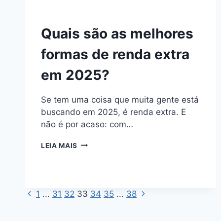
Quais são as melhores
formas de renda extra
em 2025?
Se tem uma coisa que muita gente está
buscando em 2025, é renda extra. E
não é por acaso: com…
QUAIS
LEIA MAIS
SÃO
AS
MELHORES
FORMAS
Página
Página
1
...
31
32
33
DE
34
35
...
38
Navegação
RENDA
Anterior
Seguinte
EXTRA
da