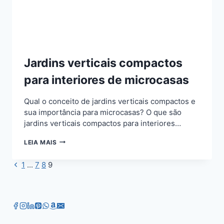
Jardins verticais compactos
para interiores de microcasas
Qual o conceito de jardins verticais compactos e
sua importância para microcasas? O que são
jardins verticais compactos para interiores…
JARDINS
LEIA MAIS
VERTICAIS
COMPACTOS
Página
1
...
7
8
9
Navegação
PARA
Anterior
INTERIORES
da
DE
MICROCASAS
Página