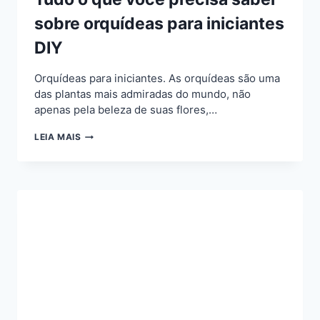
sobre orquídeas para iniciantes
DIY
Orquídeas para iniciantes. As orquídeas são uma
das plantas mais admiradas do mundo, não
apenas pela beleza de suas flores,…
TUDO
LEIA MAIS
O
QUE
VOCÊ
PRECISA
SABER
SOBRE
ORQUÍDEAS
PARA
INICIANTES
DIY