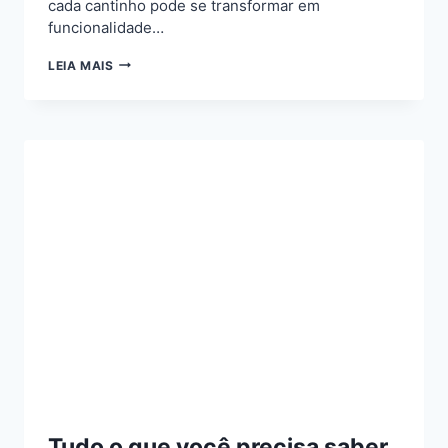
cada cantinho pode se transformar em
funcionalidade…
ORGANIZAÇÃO
LEIA MAIS
DE
CASAS
PEQUENAS:
DICAS
QUE
FUNCIONAM
Tudo o que você precisa saber