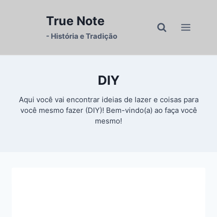
Pular
para
True Note
o
- História e Tradição
Conteúdo
DIY
Aqui você vai encontrar ideias de lazer e coisas para
você mesmo fazer (DIY)! Bem-vindo(a) ao faça você
mesmo!