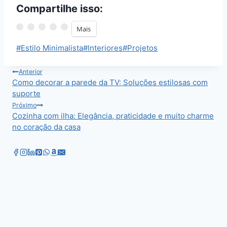
Compartilhe isso:
Mais
Tags
#
Estilo Minimalista
#
Interiores
#
Projetos
do
Post:
Navegação
Anterior
Como decorar a parede da TV: Soluções estilosas com
de
suporte
Post
Próximo
Cozinha com ilha: Elegância, praticidade e muito charme
no coração da casa