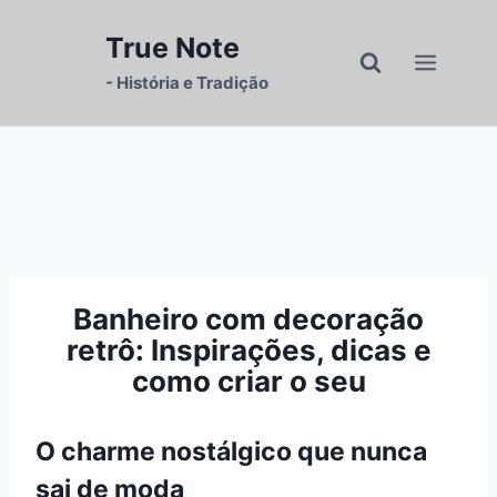
Pular
para
True Note
o
- História e Tradição
Conteúdo
Banheiro com decoração
retrô: Inspirações, dicas e
como criar o seu
O charme nostálgico que nunca
sai de moda