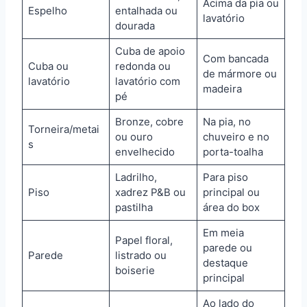
Acima da pia ou
Espelho
entalhada ou
lavatório
dourada
Cuba de apoio
Com bancada
Cuba ou
redonda ou
de mármore ou
lavatório
lavatório com
madeira
pé
Bronze, cobre
Na pia, no
Torneira/metai
ou ouro
chuveiro e no
s
envelhecido
porta-toalha
Ladrilho,
Para piso
Piso
xadrez P&B ou
principal ou
pastilha
área do box
Em meia
Papel floral,
parede ou
Parede
listrado ou
destaque
boiserie
principal
Ao lado do