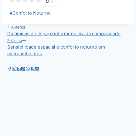
Mais
Tags
#
Conforto Noturno
do
Post:
Navegação
Anterior
Dinâmicas de espaço interior na era da compacidade
de
Próximo
Sensibilidade espacial e conforto noturno em
Post
microambientes