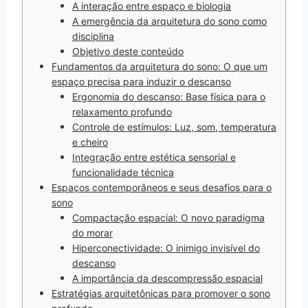
A interação entre espaço e biologia
A emergência da arquitetura do sono como
disciplina
Objetivo deste conteúdo
Fundamentos da arquitetura do sono: O que um
espaço precisa para induzir o descanso
Ergonomia do descanso: Base física para o
relaxamento profundo
Controle de estímulos: Luz, som, temperatura
e cheiro
Integração entre estética sensorial e
funcionalidade técnica
Espaços contemporâneos e seus desafios para o
sono
Compactação espacial: O novo paradigma
do morar
Hiperconectividade: O inimigo invisível do
descanso
A importância da descompressão espacial
Estratégias arquitetônicas para promover o sono